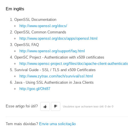
Em inglês
OpenSSL Documentation
http://www.openssl.org/docs/
OpenSSL Common Commands
http://www.openssl.org/docs/apps/openssl.html
OpenSSL FAQ
http://www.openssl.org/support/faq.html
OpenSC Project - Authentication with x509 certificates
http://www.opensc-project.org/files/doc/apache-client-authenticati
Survival Guide - SSL / TLS and x509 Certificates
http://www.zytrax.com/tech/survival/ssl.html
Java - Using SSL Authentication in Java Clients
http://goo.gl/Oht87
Esse artigo foi útil?
Usuários que acharam isso útil: 0 de 0
Tem mais dúvidas?
Envie uma solicitação