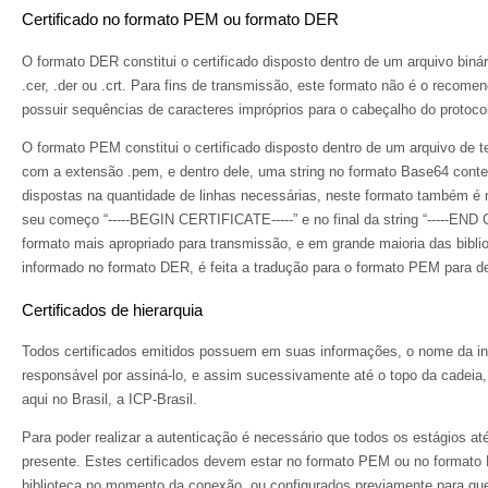
Certificado no formato PEM ou formato DER
O formato DER constitui o certificado disposto dentro de um arquivo bin
.cer, .der ou .crt. Para fins de transmissão, este formato não é o
recomend
possuir sequências de caracteres impróprios para o cabeçalho do protoc
O formato PEM constitui o certificado disposto dentro de um arquivo de 
com a extensão .pem, e dentro dele, uma string no formato Base64 conten
dispostas na quantidade de linhas necessárias, neste formato também é 
seu começo “-----BEGIN CERTIFICATE-----” e no final da string “-----END
formato mais apropriado para transmissão, e em grande maioria das biblio
informado no formato DER, é feita a tradução para o formato PEM para de
Certificados de hierarquia
Todos certificados emitidos possuem em suas informações, o nome da inst
responsável por assiná-lo, e assim sucessivamente até o topo da cadeia,
aqui no Brasil, a ICP-Brasil.
Para poder realizar a autenticação é necessário que todos os estágios at
presente. Estes certificados devem estar no formato PEM ou no format
biblioteca no momento da conexão, ou configurados previamente para q