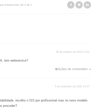
Facebook
Twitter
LinkedIn
que acharam isso útil: 0 de 1
30 de outubro de 2019 21:01
BA, tem webservice?
Ações de comentário
5 de setembro de 2024 13:47
bilidade, recolho o ISS por profissional mas no novo modelo
o proceder?