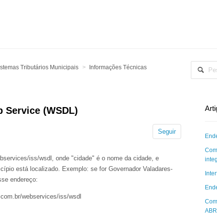
stemas Tributários Municipais
Informações Técnicas
Art
eb Service (WSDL)
Seguir
Ende
Como
ebservices/iss/wsdl, onde "cidade" é o nome da cidade, e
inte
cípio está localizado. Exemplo: se for Governador Valadares-
Inte
sse endereço:
Ende
.com.br/webservices/iss/wsdl
Como
ABR