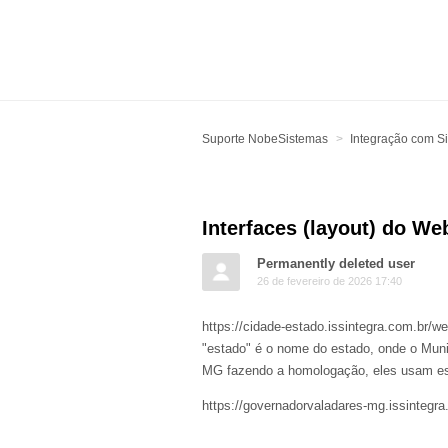
Suporte NobeSistemas
Integração com Si
Interfaces (layout) do W
Permanently deleted user
26 de fevereiro de 2026 17:40
https://cidade-estado.issintegra.com.br/w
"estado" é o nome do estado, onde o Muni
MG fazendo a homologação, eles usam e
https://governadorvaladares-mg.issintegra