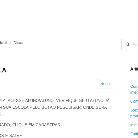
cial
Dicas
Art
LA
Seguir
Como
inte
LA, ACESSE ALUNO/ALUNO, VERIFIQUE SE O ALUNO JÁ
Como
M SUA ESCOLA PELO BOTÃO PESQUISAR, ONDE SERÁ
Soli
O.
pro
RADO, CLIQUE EM CADASTRAR.
Inte
Ende
S E SALVE.